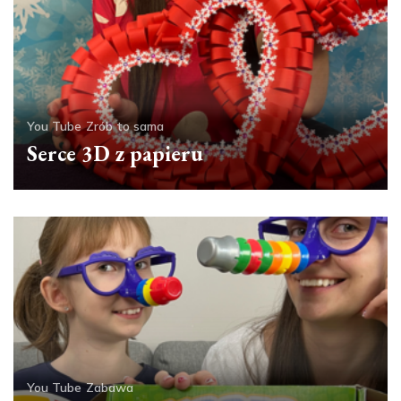
You Tube
Zrób to sama
Serce 3D z papieru
You Tube
Zabawa