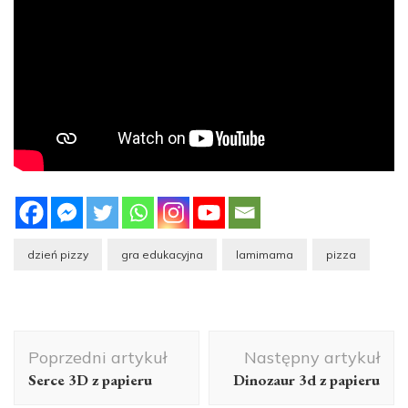
dzień pizzy
gra edukacyjna
lamimama
pizza
Nawigacja
Poprzedni artykuł
Następny artykuł
wpisu
Serce 3D z papieru
Dinozaur 3d z papieru