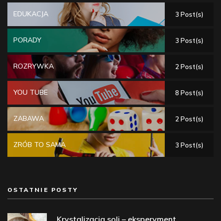
EDUKACJA
3 Post(s)
PORADY
3 Post(s)
ROZRYWKA
2 Post(s)
YOU TUBE
8 Post(s)
ZABAWA
2 Post(s)
ZRÓB TO SAMA
3 Post(s)
OSTATNIE POSTY
Krystalizacja soli – eksperyment