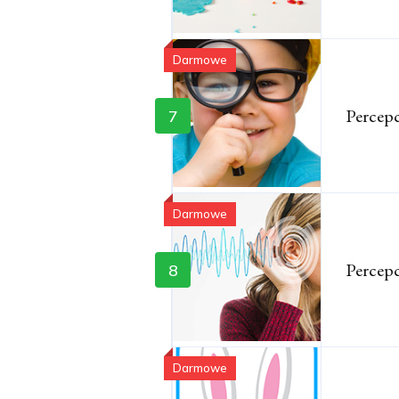
Darmowe
Percep
7
Darmowe
Percep
8
Darmowe