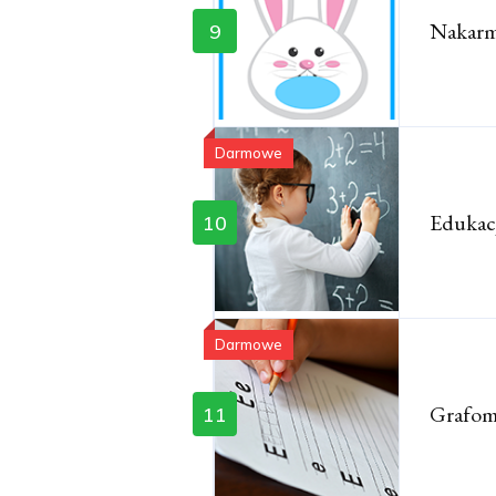
Nakarm
9
Darmowe
Edukac
10
Darmowe
Grafom
11