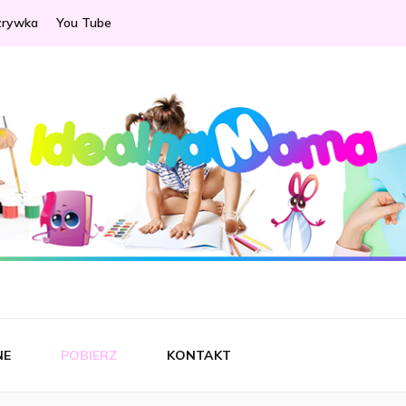
zrywka
You Tube
ama
NE
POBIERZ
KONTAKT