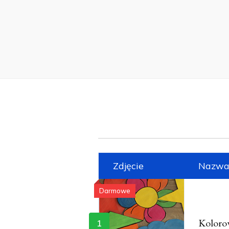
Zdjęcie
Nazwa 
Darmowe
Kolorow
1