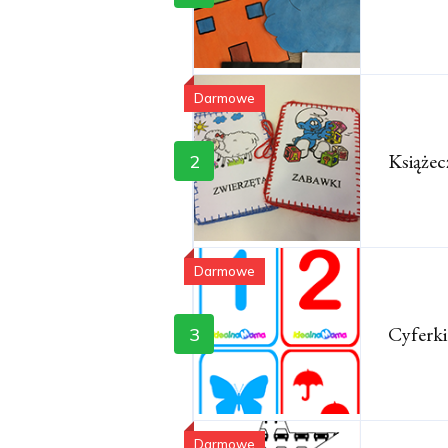
Darmowe
Książec
2
Darmowe
Cyferki
3
Darmowe