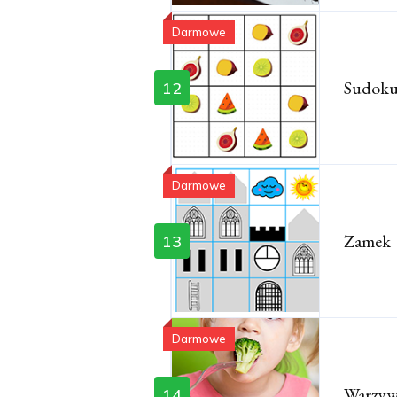
Darmowe
Sudoku 
12
Darmowe
Zamek
13
Darmowe
Warzyw
14