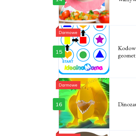
Darmowe
Kodowa
15
geomet
Darmowe
Dinoza
16