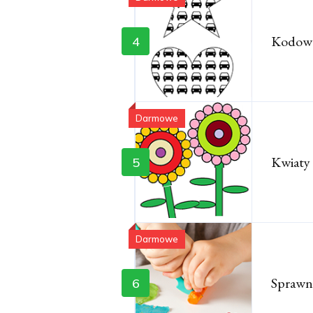
Kodowa
4
Darmowe
Kwiaty 
5
Darmowe
Sprawn
6