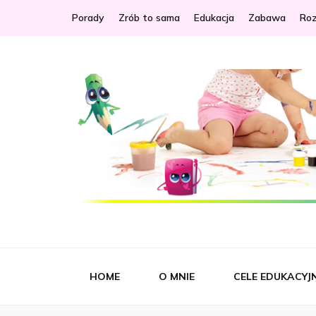
Porady
Zrób to sama
Edukacja
Zabawa
Ro
Idealna M
Portal dla Ciebie i Twojego dziecka
HOME
O MNIE
CELE EDUKACYJ