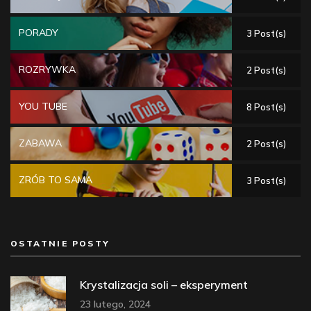
PORADY
3 Post(s)
ROZRYWKA
2 Post(s)
YOU TUBE
8 Post(s)
ZABAWA
2 Post(s)
ZRÓB TO SAMA
3 Post(s)
OSTATNIE POSTY
Krystalizacja soli – eksperyment
23 lutego, 2024