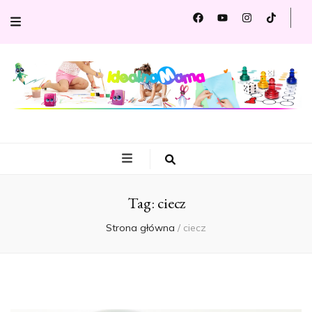
Idealna
Portal dla Ciebie i Twojego dziecka
Mama
Tag:
ciecz
Strona główna
/
ciecz