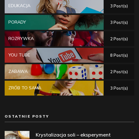
EDUKACJA
3 Post(s)
PORADY
3 Post(s)
ROZRYWKA
2 Post(s)
YOU TUBE
8 Post(s)
ZABAWA
2 Post(s)
ZRÓB TO SAMA
3 Post(s)
OSTATNIE POSTY
Krystalizacja soli – eksperyment