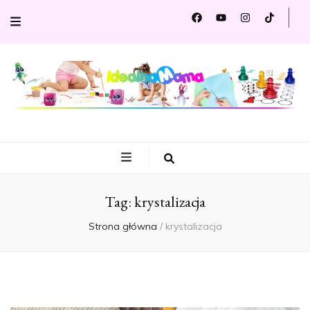
Idealna
Portal dla Ciebie i Twojego dziecka
Mama
Tag:
krystalizacja
Strona główna
/
krystalizacja