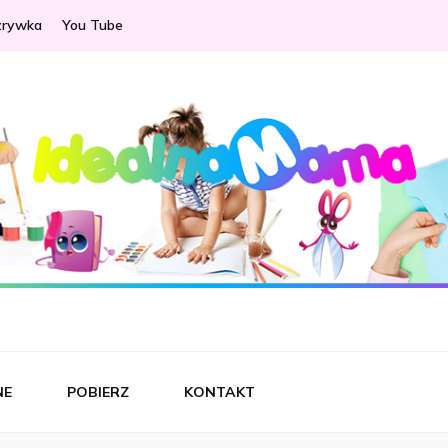
zrywka
You Tube
ama
NE
POBIERZ
KONTAKT