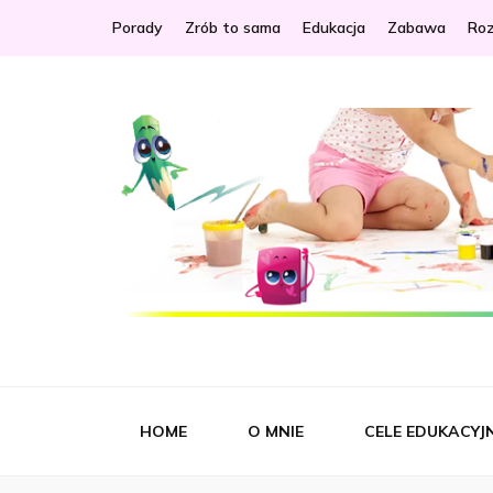
Porady
Zrób to sama
Edukacja
Zabawa
Ro
Idealna M
Portal dla Ciebie i Twojego dziecka
HOME
O MNIE
CELE EDUKACYJ